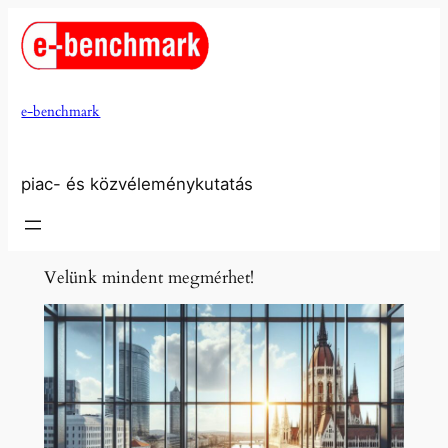
Ugrás
a
tartalomhoz
e-benchmark
piac- és közvéleménykutatás
Velünk mindent megmérhet!